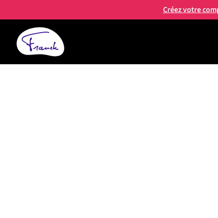
Créez votre com
FRANCK LOPVET
L’Odyssée de P