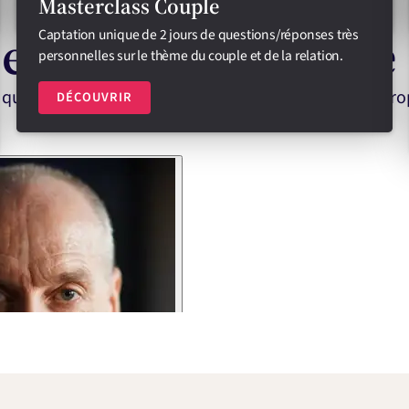
Masterclass Couple
e ? Je vous racont
Captation unique de 2 jours de questions/réponses très
personnelles sur le thème du couple et de la relation.
 que l’Odyssée ? Pour quelle finalité ? Quelle est la pro
DÉCOUVRIR