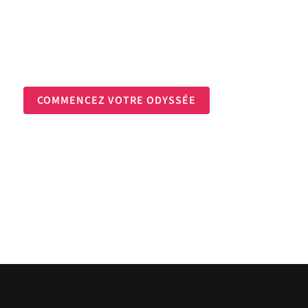
Pour naviguer à travers les transitions de votre
Et en tenir les rênes
COMMENCEZ VOTRE ODYSSÉE