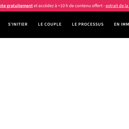
pte gratuitement
et accédez à +10 h de contenu offert -
extrait de l
S'INITIER
LE COUPLE
LE PROCESSUS
EN IM
énélope