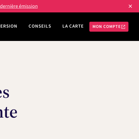
a dernière émission
MERSION
CONSEILS
LA CARTE
MON COMPTE
es
nte