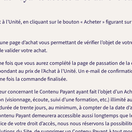
 à l’Unité, en cliquant sur le bouton « Acheter » figurant s
s une page d’achat vous permettant de vérifier l’objet de v
e valider votre achat.
 une fois que vous aurez complété la page de passation de l
dant au prix de l’Achat à l’Unité. Un e-mail de confirmati
e fois la commande finalisée.
eur concernant le Contenu Payant ayant fait l’objet d’un Acha
on (visionnage, écoute, suivi d’une formation, etc.) illimité
rée de trente jours, au minimum, à compter de la date d’ac
 Contenu Payant demeurera accessible aussi longtemps que l
dice de votre droit d’accès, nous nous réservons la possibili
olutions du Site, de supprimer un Contenu Payant à tout mom