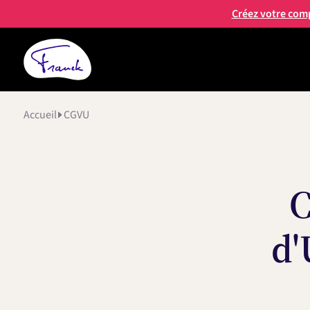
Créez votre com
Accueil
CGVU
C
d'