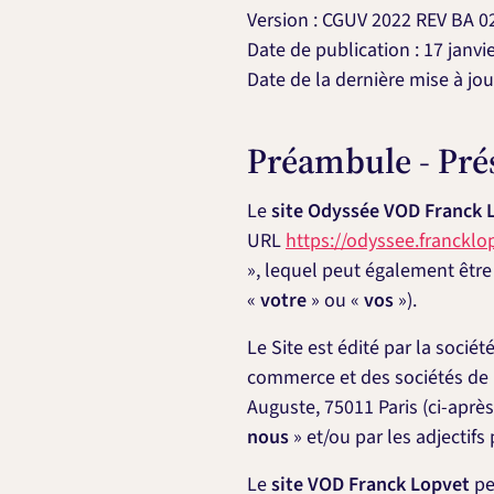
Version : CGUV 2022 REV BA 02
Date de publication : 17 janvi
Date de la dernière mise à jour
Préambule - Pré
Le
site Odyssée VOD Franck 
URL
https://odyssee.francklo
», lequel peut également être
«
votre
» ou «
vos
»).
Le Site est édité par la sociét
commerce et des sociétés de P
Auguste, 75011 Paris (ci-après
nous
» et/ou par les adjectifs
Le
site VOD Franck Lopvet
pe