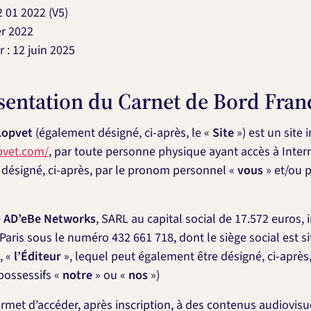
 01 2022 (V5)
er 2022
 : 12 juin 2025
sentation du Carnet de Bord Fran
Lopvet
(également désigné, ci-après, le «
Site
») est un site 
pvet.com/
, par toute personne physique ayant accès à Intern
 désigné, ci-après, par le pronom personnel «
vous
» et/ou p
é
AD’eBe Networks
, SARL au capital social de 17.572 euros,
aris sous le numéro 432 661 718, dont le siège social est s
, «
l’Éditeur
», lequel peut également être désigné, ci-après
 possessifs «
notre
» ou «
nos
»)
rmet d’accéder, après inscription, à des contenus audiovisue