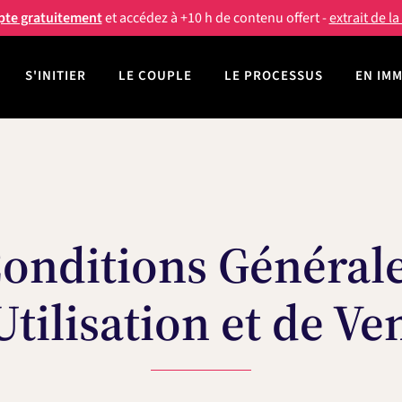
pte gratuitement
et accédez à +10 h de contenu offert -
extrait de l
S'INITIER
LE COUPLE
LE PROCESSUS
EN IM
onditions Général
Utilisation et de Ve