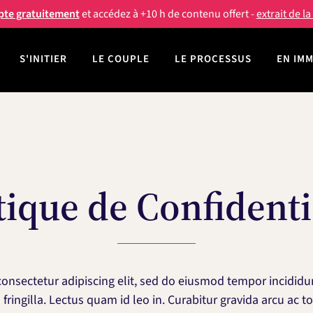
pte gratuitement
et accédez à +10 h de contenu offert -
extrait de l
S'INITIER
LE COUPLE
LE PROCESSUS
EN IM
tique de Confidenti
onsectetur adipiscing elit, sed do eiusmod tempor incididu
fringilla. Lectus quam id leo in. Curabitur gravida arcu ac to