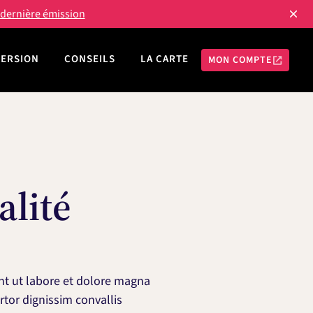
a dernière émission
MERSION
CONSEILS
LA CARTE
MON COMPTE
alité
nt ut labore et dolore magna
rtor dignissim convallis