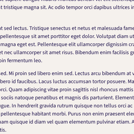
t tristique magna sit. Ac odio tempor orci dapibus ultrices in
at sed lectus. Tristique senectus et netus et malesuada fam
pellentesque sit amet porttitor eget dolor. Volutpat diam ut
 magna eget est. Pellentesque elit ullamcorper dignissim cra
et nec ullamcorper sit amet risus. Bibendum enim facilisis g
roin fermentum leo.
 Mi proin sed libero enim sed. Lectus arcu bibendum at var
ibero id faucibus. Lacus luctus accumsan tortor posuere. M
rci. Quam adipiscing vitae proin sagittis nisl rhoncus matti
m sociis natoque penatibus et magnis dis parturient. Eleme
gue. In hendrerit gravida rutrum quisque non tellus orci ac a
 pellentesque habitant morbi. Purus non enim praesent elem
quam quisque id diam vel quam elementum pulvinar etiam. 
is.