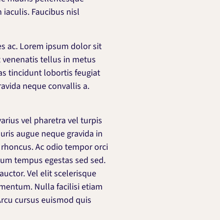
 iaculis. Faucibus nisl
es ac. Lorem ipsum dolor sit
 venenatis tellus in metus
s tincidunt lobortis feugiat
ravida neque convallis a.
ius vel pharetra vel turpis
auris augue neque gravida in
s rhoncus. Ac odio tempor orci
ntum tempus egestas sed sed.
uctor. Vel elit scelerisque
entum. Nulla facilisi etiam
Arcu cursus euismod quis