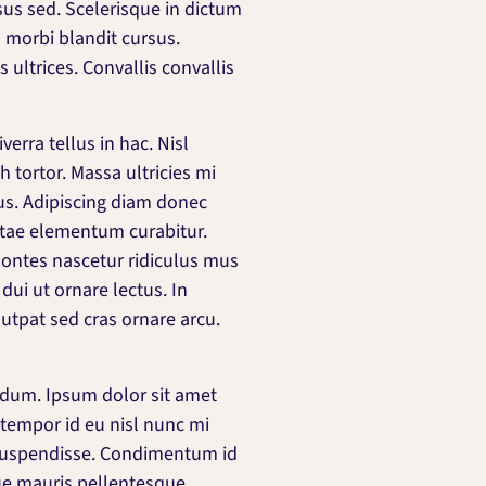
sus sed. Scelerisque in dictum
 morbi blandit cursus.
ultrices. Convallis convallis
verra tellus in hac. Nisl
 tortor. Massa ultricies mi
us. Adipiscing diam donec
itae elementum curabitur.
montes nascetur ridiculus mus
 dui ut ornare lectus. In
lutpat sed cras ornare arcu.
terdum. Ipsum dolor sit amet
n tempor id eu nisl nunc mi
 suspendisse. Condimentum id
ue mauris pellentesque