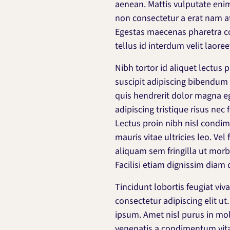
aenean. Mattis vulputate enim
non consectetur a erat nam at
Egestas maecenas pharetra con
tellus id interdum velit laoree
Nibh tortor id aliquet lectus p
suscipit adipiscing bibendum 
quis hendrerit dolor magna e
adipiscing tristique risus n
Lectus proin nibh nisl condim
mauris vitae ultricies leo. Vel
aliquam sem fringilla ut morb
Facilisi etiam dignissim diam 
Tincidunt lobortis feugiat viv
consectetur adipiscing elit ut.
ipsum. Amet nisl purus in mo
venenatis a condimentum vita