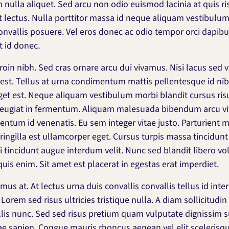
 nulla aliquet. Sed arcu non odio euismod lacinia at quis ri
 lectus. Nulla porttitor massa id neque aliquam vestibulum
vallis posuere. Vel eros donec ac odio tempor orci dapibus 
t id donec.
roin nibh. Sed cras ornare arcu dui vivamus. Nisi lacus sed vi
est. Tellus at urna condimentum mattis pellentesque id nibh
get est. Neque aliquam vestibulum morbi blandit cursus ris
ec feugiat in fermentum. Aliquam malesuada bibendum arcu v
entum id venenatis. Eu sem integer vitae justo. Parturient 
 fringilla est ullamcorper eget. Cursus turpis massa tincidunt
i tincidunt augue interdum velit. Nunc sed blandit libero vo
quis enim. Sit amet est placerat in egestas erat imperdiet.
amus at. At lectus urna duis convallis convallis tellus id in
 Lorem sed risus ultricies tristique nulla. A diam sollicitudi
llis nunc. Sed sed risus pretium quam vulputate dignissim
e sapien. Congue mauris rhoncus aenean vel elit scelerisq