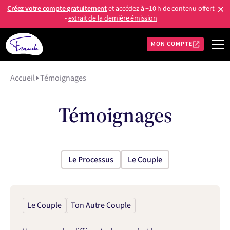
Créez votre compte gratuitement
et accédez à +10 h de contenu offert
-
extrait de la dernière émission
MON COMPTE
Accueil
Témoignages
Témoignages
Le Processus
Le Couple
Le Couple
Ton Autre Couple